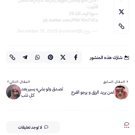
﴿ الَّذِينَ آمَنُوا وَتَطْمَئِنُّ قُلُوبُهُم بِذِكْرِ اللَّهِ ۗ أَلَا بِذِكْرِ اللَّهِ تَطْمَئِنُّ
الْقُلُوبُ ﴾
سورة الرعد، الآية 28
pic.twitter.com/PhKYOs7VXa
— روح (@ruuhnet)
December 31, 2025
شارك هذه المنشور
المقال السابق
المقال التالي
تصدق ولو بشيء يسير بعد
لمن يريد الرزق و يرجو الفرج
كل ذنب
لا توجد تعليقات