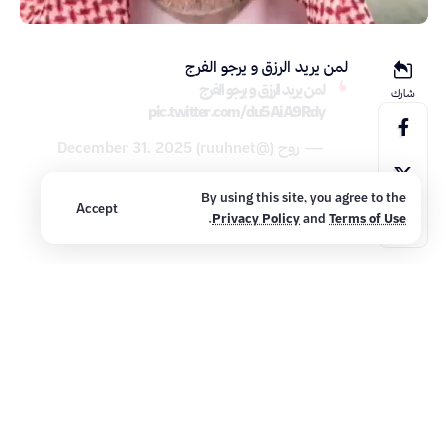
لمن يريد الرزق و يرجو الفرج
لمن يريد الرزق و يرجو الفرج
شارك
pic.twitter.com/du5AiA9Rdy
— روح (@ruuhnet)
December 31, 2025
By using this site, you agree to the
Accept
.
Privacy Policy
and
Terms of Use
شارك هذه المنشور
المقال السابق
المقال التالي
أسامة الحكمي – عسى ربّنا
الذين آمنوا وتطمئن قلوبهم
أن يبدلنا خيرًا منها – عام
بذكر الله ألا بذكر الله تطمئن