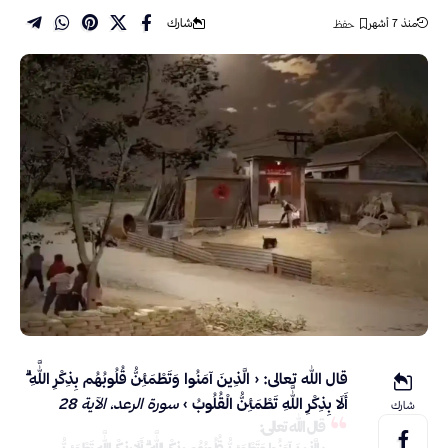
شارك
منذ 7 أشهر
قال الله تعالى:
﴿ الَّذِينَ آمَنُوا وَتَطْمَئِنُّ قُلُوبُهُم بِذِكْرِ اللَّهِ ۗ
أَلَا بِذِكْرِ اللَّهِ تَطْمَئِنُّ الْقُلُوبُ ﴾
سورة الرعد، الآية 28
شارك
قال الله تعالى: