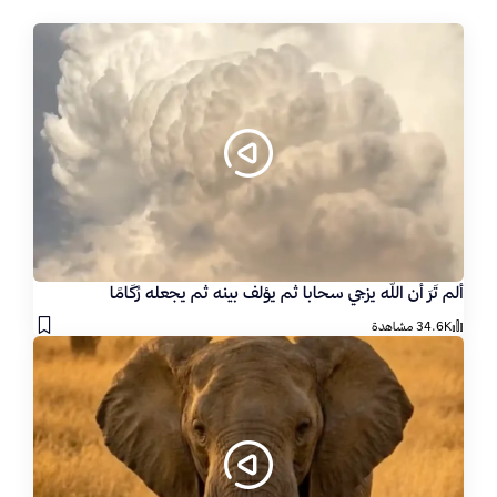
ألم تَرَ أن الله يزجي سحابا ثم يؤلف بينه ثم يجعله رُكَامًا
34.6K مشاهدة